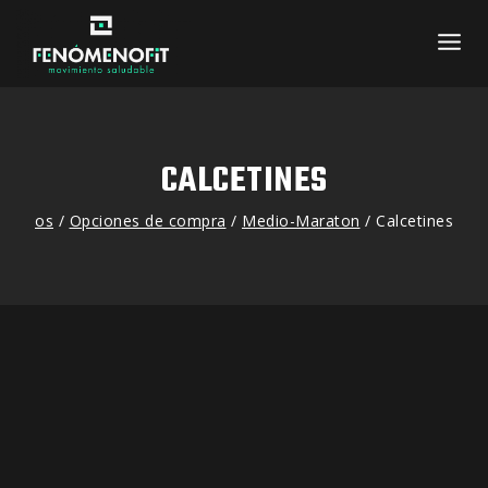
Skip
to
content
CALCETINES
os
/
Opciones de compra
/
Medio-Maraton
/
Calcetines