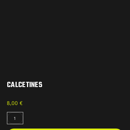
CALCETINES
8,00
€
Calcetines
quantity